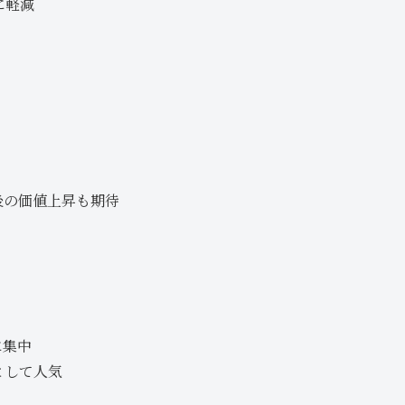
に軽減
後の価値上昇も期待
に集中
として人気