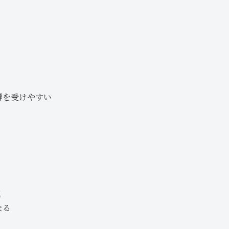
響
を受けやすい
流
なる