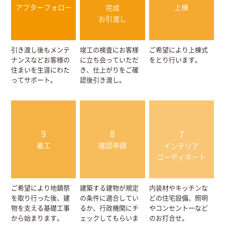
アフターフォロー
上棟
完成
お引渡し
引き渡し後もメンテ
竣工の検査にお客様
ご希望により上棟式
ナンスなどお客様の
に立ち会っていただ
をとり行います。
住まいを生涯にわた
き、仕上がりをご確
ってサポート。
認後引き渡し。
9
8
7
着工
確認申請
インテリア
コーディネート
ご希望により地鎮祭
建築する建物が規定
内装材やキッチンな
を取り行った後、建
の条件に適合してい
どの住宅設備、照明
物を支える基礎工事
るか、行政機関にチ
やコンセント一など
から始まります。
ェックしてもらいま
のお打合せ。