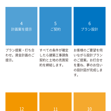
4
5
6
計画案を提示
ご契約
プラン設計
プラン提案・打ち合
すべての条件が確定
お客様のご要望を伺
わせ。資金計画のご
したら建築工事請負
いながら設計プラン
提示。
契約と土地の売買契
のご提案。お打合せ
約を締結します。
を重ね、夢のお住い
の設計図が完成しま
す。
12
10
11