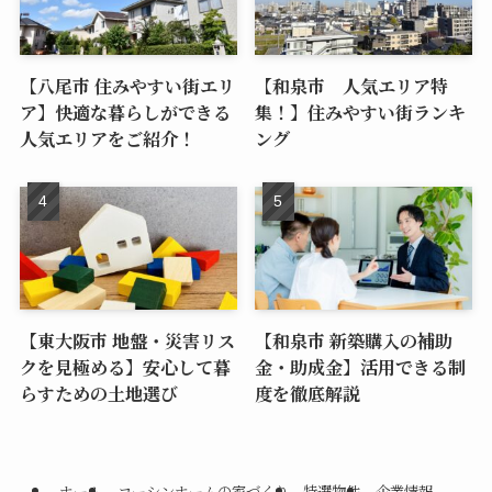
【八尾市 住みやすい街エリ
【和泉市 人気エリア特
ア】快適な暮らしができる
集！】住みやすい街ランキ
人気エリアをご紹介！
ング
【東大阪市 地盤・災害リス
【和泉市 新築購入の補助
クを見極める】安心して暮
金・助成金】活用できる制
らすための土地選び
度を徹底解説
ホーム
コーシンホームの家づくり
特選物件
企業情報