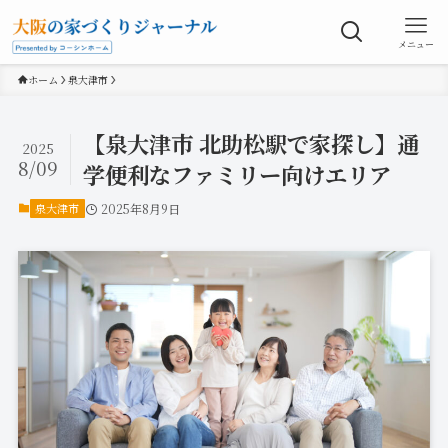
メニュー
ホーム
泉大津市
【泉大津市 北助松駅で家探し】通
2025
8/09
学便利なファミリー向けエリア
泉大津市
2025年8月9日