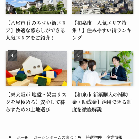
【八尾市 住みやすい街エリ
【和泉市 人気エリア特
ア】快適な暮らしができる
集！】住みやすい街ランキ
人気エリアをご紹介！
ング
【東大阪市 地盤・災害リス
【和泉市 新築購入の補助
クを見極める】安心して暮
金・助成金】活用できる制
らすための土地選び
度を徹底解説
ホーム
コーシンホームの家づくり
特選物件
企業情報