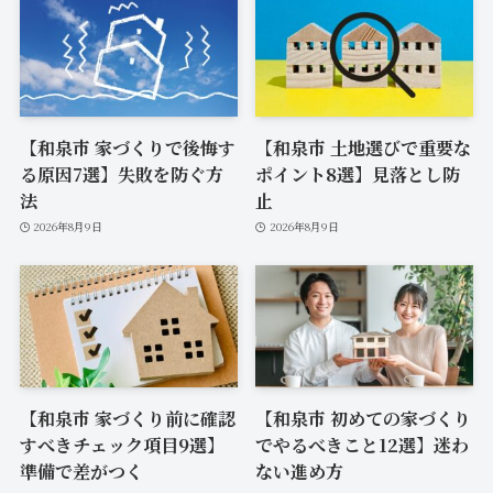
【和泉市 家づくりで後悔す
【和泉市 土地選びで重要な
る原因7選】失敗を防ぐ方
ポイント8選】見落とし防
法
止
2026年8月9日
2026年8月9日
【和泉市 家づくり前に確認
【和泉市 初めての家づくり
すべきチェック項目9選】
でやるべきこと12選】迷わ
準備で差がつく
ない進め方