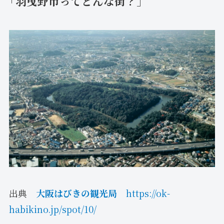
「羽曳野市ってどんな街？」
出典
大阪はびきの観光局
https://ok-
habikino.jp/spot/10/