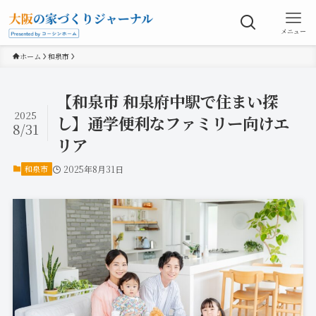
メニュー
ホーム
和泉市
【和泉市 和泉府中駅で住まい探
2025
し】通学便利なファミリー向けエ
8/31
リア
和泉市
2025年8月31日