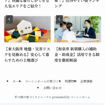
ア】快適な暮らしができる
集！】住みやすい街ランキ
人気エリアをご紹介！
ング
【東大阪市 地盤・災害リス
【和泉市 新築購入の補助
クを見極める】安心して暮
金・助成金】活用できる制
らすための土地選び
度を徹底解説
ホーム
コーシンホームの家づくり
特選物件
企業情報
お問い合わせ
©
大阪の家づくりジャーナル presented by コーシンホーム