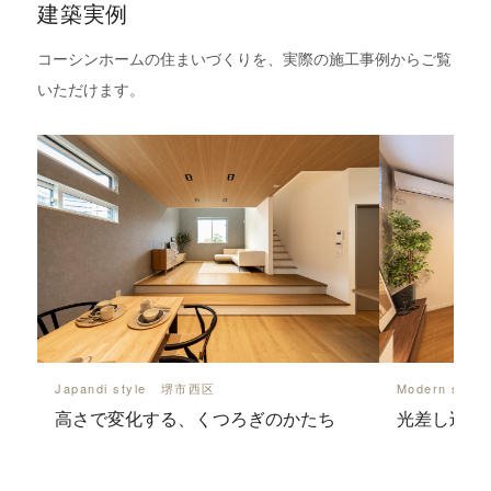
建築実例
コーシンホームの住まいづくりを、実際の施工事例からご覧
いただけます。
Japandi style 堺市西区
Modern sty
高さで変化する、くつろぎのかたち
光差し込む