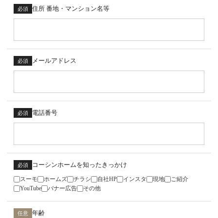
住所 番地・マンション名等
必須
メールアドレス
必須
電話番号
必須
コーシンホームを知ったきっかけ
必須
スーモ
ホームズ
チラシ
自社HP
インスタ
現地
ご紹介
YouTube
バナー広告
その他
年齢
任意