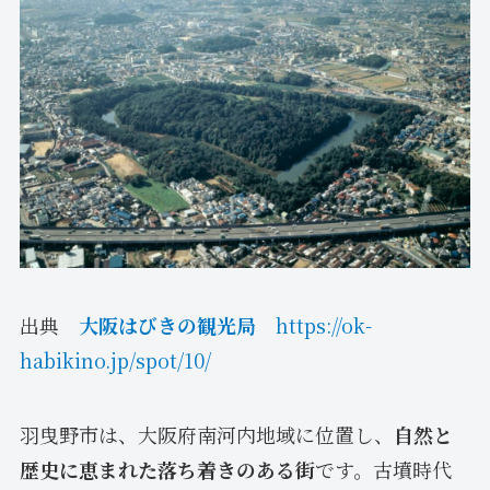
出典
大阪はびきの観光局
https://ok-
habikino.jp/spot/10/
羽曳野市は、大阪府南河内地域に位置し、
自然と
歴史に恵まれた落ち着きのある街
です。古墳時代