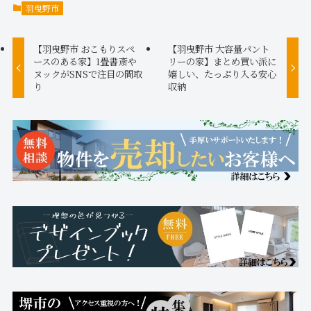
羽曳野市
【羽曳野市 おこもりスペ
【羽曳野市 大容量パント
ースのある家】1畳書斎や
リーの家】まとめ買い派に
ヌックがSNSで注目の間取
嬉しい、たっぷり入る安心
り
収納